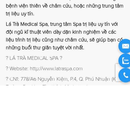
bệnh viện thiên về châm cứu, hoặc những trung tâm
trị liệu uy tín.
Lá Trà Medical Spa, trung tâm Spa trị liệu uy tín với
đội ngũ kĩ thuật viên dày dặn kinh nghiệm về các
liệu trình trị liệu cũng như châm cứu, sẽ giúp bạn có
những buổi thư giãn tuyệt vời nhất.
? LÁ TRÀ MEDICAL SPA ?
? Website:
http://www.latraspa.com
? CN1: 778/A6 Nguyễn Kiệm, P.4, Q. Phú Nhuận (Kế
Trường Đại Học Tài Chính Marketing)
Hotline: 0931 771 781 – 02862 68 52 52
? CN2: 138 Nguyễn Văn Thủ, P. Đa Kao, Q.1
Hotline: 0903 841 871 – 02862 91 23 34