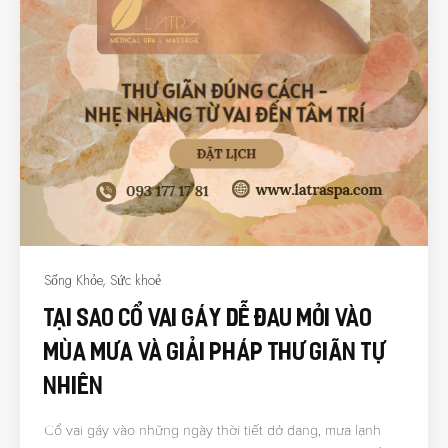
Sống Khỏe
,
Sức khoẻ
Tại Sao Cổ Vai Gáy Dễ Đau Mỏi Vào
Mùa Mưa Và Giải Pháp Thư Giãn Tự
Nhiên
Cổ vai gáy vào những ngày thời tiết dở dang, mưa lạnh