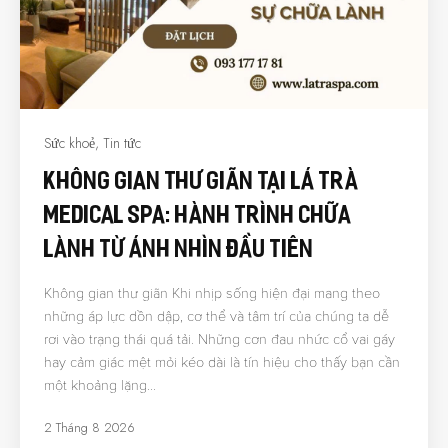
Sức khoẻ
,
Tin tức
Không Gian Thư Giãn Tại Lá Trà
Medical Spa: Hành Trình Chữa
Lành Từ Ánh Nhìn Đầu Tiên
Không gian thư giãn Khi nhịp sống hiện đại mang theo
những áp lực dồn dập, cơ thể và tâm trí của chúng ta dễ
rơi vào trạng thái quá tải. Những cơn đau nhức cổ vai gáy
hay cảm giác mệt mỏi kéo dài là tín hiệu cho thấy bạn cần
một khoảng lặng…
2 Tháng 8 2026