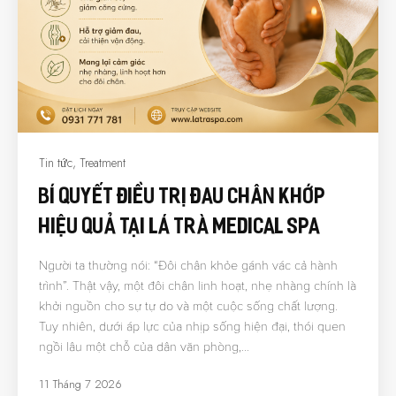
Tin tức
,
Treatment
Bí Quyết Điều Trị Đau Chân Khớp
Hiệu Quả Tại Lá Trà Medical Spa
Người ta thường nói: “Đôi chân khỏe gánh vác cả hành
trình”. Thật vậy, một đôi chân linh hoạt, nhẹ nhàng chính là
khởi nguồn cho sự tự do và một cuộc sống chất lượng.
Tuy nhiên, dưới áp lực của nhịp sống hiện đại, thói quen
ngồi lâu một chỗ của dân văn phòng,…
11 Tháng 7 2026