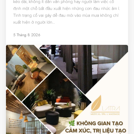
kéo dài, không ít dân văn phòng hay người làm việc cố
định một chỗ bắt đầu xuất hiện những cơn đau nhức âm ỉ.
Tình trạng cổ vai gáy dễ đau mỏi vào mùa mưa không chỉ
xuất hiện ở người lớn…
5 Tháng 8 2026