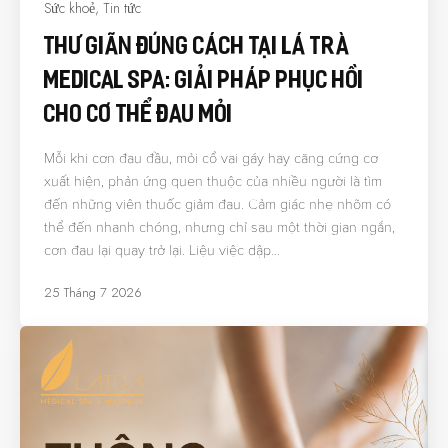
Sức khoẻ
,
Tin tức
Thư Giãn Đúng Cách Tại Lá Trà
Medical Spa: Giải Pháp Phục Hồi
Cho Cơ Thể Đau Mỏi
Mỗi khi cơn đau đầu, mỏi cổ vai gáy hay căng cứng cơ
xuất hiện, phản ứng quen thuộc của nhiều người là tìm
đến những viên thuốc giảm đau. Cảm giác nhẹ nhõm có
thể đến nhanh chóng, nhưng chỉ sau một thời gian ngắn,
cơn đau lại quay trở lại. Liệu việc dập…
25 Tháng 7 2026