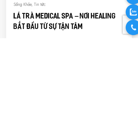
Sống Khỏe
,
Tin tức
Lá Trà Medical Spa – Nơi Healing
Bắt Đầu Từ Sự Tận Tâm
Trong nhịp sống hiện đại, áp lực công việc, những bộn bề
thường nhật và guồng quay không ngừng nghỉ khiến
nhiều người dần đánh mất sự cân bằng giữa cơ thể và tinh
thần. Đôi khi, điều chúng ta cần không phải là một kỳ nghỉ
dài ngày mà đơn giản là một khoảng…
3 Tháng 7 2026