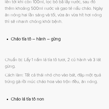
lên tới khi còn 100ml, lọc bỏ bã lấy nước, sau đó
thêm khoảng 500ml nước và gạo tẻ nấu cháo. Ngày
ăn nóng hai lần sáng và tối, vừa ăn vừa hít hơi nóng
thì sẽ nhanh chóng khỏi bệnh.
Cháo tía tô – hành – gừng
Chuẩn bị: Lấy 1 nắm lá tía tô tươi, 2 củ hành và 3 lát
gừng.
Cách làm: Tất cả thái nhỏ cho vào bát, đập một quả
trứng gà rồi múc cháo hoa vào trộn đều, ăn nóng.
Cháo lá tía tô non