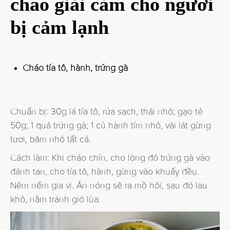
cháo giải cảm cho người
bị cảm lạnh
Cháo tía tô, hành, trứng gà
Chuẩn bị: 30g lá tía tô, rửa sạch, thái nhỏ; gạo tẻ
50g; 1 quả trứng gà; 1 củ hành tím nhỏ, vài lát gừng
tươi, băm nhỏ tất cả.
Cách làm: Khi cháo chín, cho lòng đỏ trứng gà vào
đánh tan, cho tía tô, hành, gừng vào khuấy đều.
Nêm nếm gia vị. Ăn nóng sẽ ra mồ hôi, sau đó lau
khô, nằm tránh gió lùa.