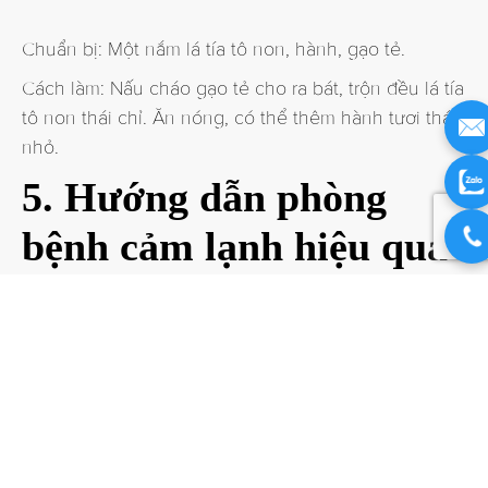
Chuẩn bị: Một nắm lá tía tô non, hành, gạo tẻ.
Cách làm: Nấu cháo gạo tẻ cho ra bát, trộn đều lá tía
tô non thái chỉ. Ăn nóng, có thể thêm hành tươi thái
nhỏ.
5. Hướng dẫn phòng
bệnh cảm lạnh hiệu quả
Virus gây cảm lạnh có thể lây lan từ người này sang
người khác qua không khí hoặc qua tiếp xúc cá
nhân. Mặt khác, bạn cũng có thể nhiễm virus nếu
tiếp xúc trực tiếp với phân hoặc dịch tiết của người
bệnh. Do đó, để giảm nguy cơ bị cảm lạnh, bạn cần:
Rửa tay thường xuyên bằng xà phòng.
Hạn chế tiếp xúc với người bệnh hoặc người