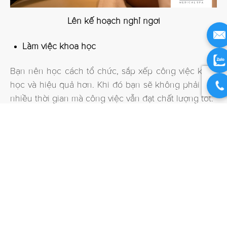
Lên kế hoạch nghỉ ngơi
Làm việc khoa học
Bạn nên học cách tổ chức, sắp xếp công việc khoa
học và hiệu quả hơn. Khi đó bạn sẽ không phải mất
nhiều thời gian mà công việc vẫn đạt chất lượng tốt.
Nếu bạn thấy căng thẳng, nhức mỏi vì làm việc quá
sức có thể đến
Lá Trà Medical Spa
để massage, vừa
hỗ trợ giảm đau vừa thoải mái tinh thần. Lá Trà
Medical Spa chuyên cung cấp các liệu pháp xoa
bóp bấm huyệt chuyên sâu kết hợp cứu huyệt bổ trợ
trong điều trị trầm cảm, giảm căng thẳng, xả stress.
Tại Lá Trà, các bác sĩ chuyên khoa đều được đào tạo
bài bản, có kiến ​​thức vững chắc về y học cổ truyền
đảm bảo cho việc xoa bóp đạt hiệu quả cao. Mọi