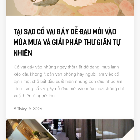
Tại Sao Cổ Vai Gáy Dễ Đau Mỏi Vào
Mùa Mưa Và Giải Pháp Thư Giãn Tự
Nhiên
Cổ vai gáy vào những ngày thời tiết dở dang, mưa lạnh
kéo dài, không ít dân văn phòng hay người làm việc cố
định một chỗ bắt đầu xuất hiện những cơn đau nhức âm ỉ.
Tình trạng cổ vai gáy dễ đau mỏi vào mùa mưa không chỉ
xuất hiện ở người lớn…
5 Tháng 8 2026