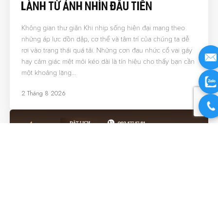
Lành Từ Ánh Nhìn Đầu Tiên
Không gian thư giãn Khi nhịp sống hiện đại mang theo
những áp lực dồn dập, cơ thể và tâm trí của chúng ta dễ
rơi vào trạng thái quá tải. Những cơn đau nhức cổ vai gáy
hay cảm giác mệt mỏi kéo dài là tín hiệu cho thấy bạn cần
một khoảng lặng…
2 Tháng 8 2026