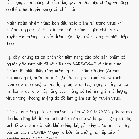
hầu họng, nơi chúng khuếch đại, gây ra các triệu chứng và cũng
có thể được truyền sang vật chủ mới.
Ngăn ngừa nhiễm trùng ban đầu hoặc giảm tải lượng virus khi
nhiễm trùng có thể làm dịu các triệu chứng, ngăn chặn sự lan
truyền vào đường hô hấp dưới hoặc lây truyền sang cá nhân tiếp
theo.
Tại đây, chúng tôi đã phân tích tiềm năng của các sản phẩm có
nguồn gốc thực vật để vô hiệu hóa SARS-CoV-2 và virus cúm.
Chúng tôi nhận thấy rằng nước ép quả mâm xôi đen (Aronia
melanocarpa), nước ép quả lựu (Punica granatum) và trà xanh
(Camellia sinensis) có tác dụng diệt virus hoạt động chống lại cả
hai loại virus, cho thấy rằng súc miệng có thể làm giảm tải lượng
virus trong khoang miệng do đó làm giảm sự lây truyền virus.
Các virus đường hô hấp như virus cúm và SARS-CoV-2 gây ra mối
đe dọa đáng kể đối với sức khỏe toàn cầu và là gánh nặng xã hội,
kinh tế và chăm sóc sức khỏe đáng kể, gần đây được minh chứng
bởi đại dịch COVID-19 gây ra bởi hội chứng hô hấp cấp tính
nghiêm trọng SARS- CoV-2.