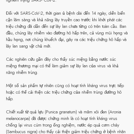
Đối với SARS-CoV-2, thời gian ủ bệnh dài đến 14 ngày, diễn biến
cận lâm sàng và khả năng lây truyền cao trước khi khởi phát các
triệu chứng đã dẫn đến sự lây lan chưa từng có trên toàn cầu. Ban
đầu, chúng lây nhiễm vào đường hô hấp trên, cả vùng mũi họng và
hầu họng, nơi chúng khuếch đại, gây ra các triệu chứng hô hấp và
lây lan sang vật chủ mới.
Các nghiên cứu gần đây cho thấy súc miệng bằng nước súc
miệng thương mại có thể làm giảm sự lây lan của virus và khả
năng nhiễm trùng.
Một số sản phẩm tự nhiên cũng có hoạt tính kháng virus trực tiếp
hoặc có thể cải thiện các triệu chứng của nhiễm trùng đường hô
hấp.
Chiết xuất từ ​​quả lựu (Punica granatum) và mâm xôi đen (Aronia
melanocarpa) đã được chứng minh là có hoạt tính kháng virus
chống lại virus cúm trong ống nghiệm, nước ép quả cơm cháy
(Sambucus nigra) cho thấy cải thiện giảm triệu chứng ở bệnh nhân