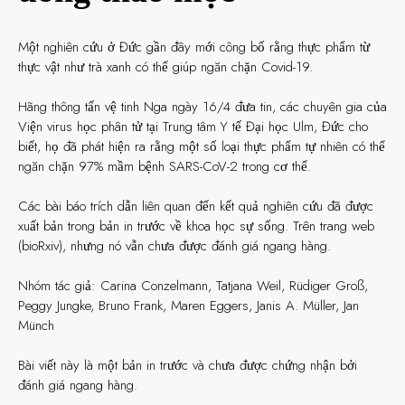
Một nghiên cứu ở Đức gần đây mới công bố rằng thực phẩm từ
thực vật như trà xanh có thể giúp ngăn chặn Covid-19.
Hãng thông tấn vệ tinh Nga ngày 16/4 đưa tin, các chuyên gia của
Viện virus học phân tử tại Trung tâm Y tế Đại học Ulm, Đức cho
biết, họ đã phát hiện ra rằng một số loại thực phẩm tự nhiên có thể
ngăn chặn 97% mầm bệnh SARS-CoV-2 trong cơ thể.
Các bài báo trích dẫn liên quan đến kết quả nghiên cứu đã được
xuất bản trong bản in trước về khoa học sự sống. Trên trang web
(bioRxiv), nhưng nó vẫn chưa được đánh giá ngang hàng.
Nhóm tác giả: Carina Conzelmann, Tatjana Weil, Rüdiger Groß,
Peggy Jungke, Bruno Frank, Maren Eggers, Janis A. Müller, Jan
Münch
Bài viết này là một bản in trước và chưa được chứng nhận bởi
đánh giá ngang hàng.