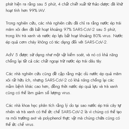
phát hiện ra rằng sau 5 phút, 4 chất chiết xuất từ ​​thảo dược đã khử
hoạt tính hơn 99% IAV.
Trong nghiên cứu, các nhà nghiên cứu đã chỉ ra rằng nước ép trái
mâm xôi đen đã bất hoạt khoảng 97% SARS-CoV-2 sau 5 phút,
trong khi trà xanh và nước ép lựu bất hoạt khoảng 80% virus. Nước
ép quả cơm cháy không có tác dụng đối với SARS-CoV-2.
AdV 5 được sử dụng như một vật kiểm soát, và nó có khả năng
chống lại tất cả các chất ngoại trừ nước ép trái dâu tây.
Các nhà nghiên cứu cũng đề cập rằng mặc dù nước ép quả mâm
xôi rất hữu ích, nhưng SARS-CoV-2 có khả năng chống lại các
mầm bệnh khác cao hơn, đồng thời nước ép quả lựu và trà xanh
cũng có thể làm giảm số lượng virus.
Các nhà khoa học phân tích rằng lý do tại sao nước ép trái cây tự
nhiên và trà xanh có thể ức chế SARS-CoV-2 là vì chúng có thể tạo
ra môi trường axit và polyphenol thực vật mà chúng chứa cũng có
thể ức chế virus.