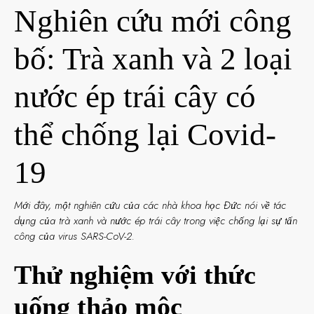
Nghiên cứu mới công
bố: Trà xanh và 2 loại
nước ép trái cây có
thể chống lại Covid-
19
Mới đây, một nghiên cứu của các nhà khoa học Đức nói về tác
dụng của trà xanh và nước ép trái cây trong việc chống lại sự tấn
công của virus SARS-
CoV-2.
Thử nghiệm với thức
uống thảo mộc