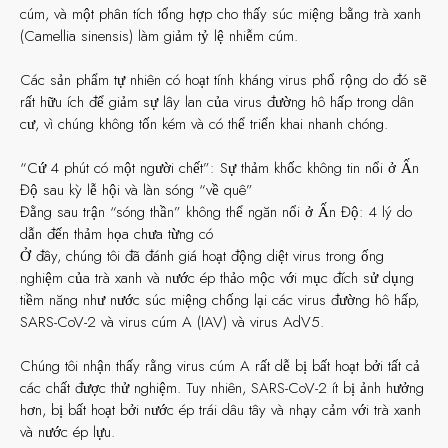
cúm, và một phân tích tổng hợp cho thấy súc miệng bằng trà xanh
(Camellia sinensis) làm giảm tỷ lệ nhiễm cúm.
Các sản phẩm tự nhiên có hoạt tính kháng virus phổ rộng do đó sẽ
rất hữu ích để giảm sự lây lan của virus đường hô hấp trong dân
cư, vì chúng không tốn kém và có thể triển khai nhanh chóng.
“Cứ 4 phút có một người chết”: Sự thảm khốc không tin nổi ở Ấn
Độ sau kỳ lễ hội và làn sóng “về quê”
Đằng sau trận “sóng thần” không thể ngăn nổi ở Ấn Độ: 4 lý do
dẫn đến thảm họa chưa từng có
Ở đây, chúng tôi đã đánh giá hoạt động diệt virus trong ống
nghiệm của trà xanh và nước ép thảo mộc với mục đích sử dụng
tiềm năng như nước súc miệng chống lại các virus đường hô hấp,
SARS-CoV-2 và virus cúm A (IAV) và virus AdV5.
Chúng tôi nhận thấy rằng virus cúm A rất dễ bị bất hoạt bởi tất cả
các chất được thử nghiệm. Tuy nhiên, SARS-CoV-2 ít bị ảnh hưởng
hơn, bị bất hoạt bởi nước ép trái dâu tây và nhạy cảm với trà xanh
và nước ép lựu.