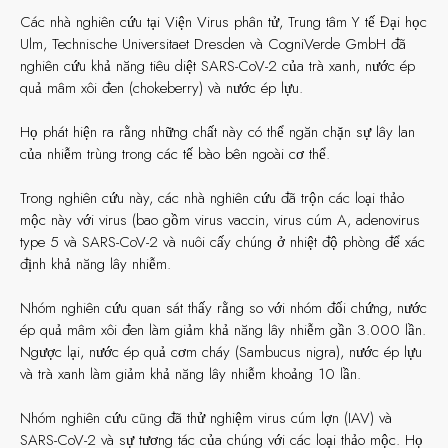
Các nhà nghiên cứu tại Viện Virus phân tử, Trung tâm Y tế Đại học
Ulm, Technische Universitaet Dresden và CogniVerde GmbH đã
nghiên cứu khả năng tiêu diệt SARS-CoV-2 của trà xanh, nước ép
quả mâm xôi đen (chokeberry) và nước ép lựu.
Họ phát hiện ra rằng những chất này có thể ngăn chặn sự lây lan
của nhiễm trùng trong các tế bào bên ngoài cơ thể.
Trong nghiên cứu này, các nhà nghiên cứu đã trộn các loại thảo
mộc này với virus (bao gồm virus vaccin, virus cúm A, adenovirus
type 5 và SARS-CoV-2 và nuôi cấy chúng ở nhiệt độ phòng để xác
định khả năng lây nhiễm.
Nhóm nghiên cứu quan sát thấy rằng so với nhóm đối chứng, nước
ép quả mâm xôi đen làm giảm khả năng lây nhiễm gần 3.000 lần.
Ngược lại, nước ép quả cơm cháy (Sambucus nigra), nước ép lựu
và trà xanh làm giảm khả năng lây nhiễm khoảng 10 lần.
Nhóm nghiên cứu cũng đã thử nghiệm virus cúm lợn (IAV) và
SARS-CoV-2 và sự tương tác của chúng với các loại thảo mộc. Họ