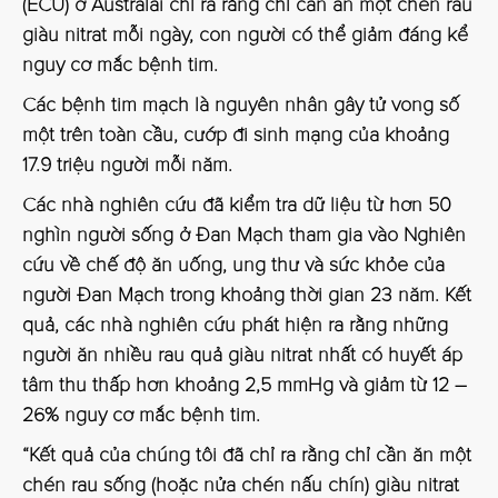
(ECU) ở Australai chỉ ra rằng chỉ cần ăn một chén rau
giàu nitrat mỗi ngày, con người có thể giảm đáng kể
nguy cơ mắc bệnh tim.
Các bệnh tim mạch là nguyên nhân gây tử vong số
một trên toàn cầu, cướp đi sinh mạng của khoảng
17.9 triệu người mỗi năm.
Các nhà nghiên cứu đã kiểm tra dữ liệu từ hơn 50
nghìn người sống ở Đan Mạch tham gia vào Nghiên
cứu về chế độ ăn uống, ung thư và sức khỏe của
người Đan Mạch trong khoảng thời gian 23 năm. Kết
quả, các nhà nghiên cứu phát hiện ra rằng những
người ăn nhiều rau quả giàu nitrat nhất có huyết áp
tâm thu thấp hơn khoảng 2,5 mmHg và giảm từ 12 –
26% nguy cơ mắc bệnh tim.
“Kết quả của chúng tôi đã chỉ ra rằng chỉ cần ăn một
chén rau sống (hoặc nửa chén nấu chín) giàu nitrat