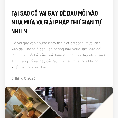
Tại Sao Cổ Vai Gáy Dễ Đau Mỏi Vào
Mùa Mưa Và Giải Pháp Thư Giãn Tự
Nhiên
Cổ vai gáy vào những ngày thời tiết dở dang, mưa lạnh
kéo dài, không ít dân văn phòng hay người làm việc cố
định một chỗ bắt đầu xuất hiện những cơn đau nhức âm ỉ.
Tình trạng cổ vai gáy dễ đau mỏi vào mùa mưa không chỉ
xuất hiện ở người lớn…
5 Tháng 8 2026