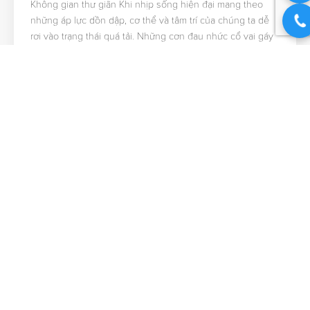
Không gian thư giãn Khi nhịp sống hiện đại mang theo
những áp lực dồn dập, cơ thể và tâm trí của chúng ta dễ
rơi vào trạng thái quá tải. Những cơn đau nhức cổ vai gáy
hay cảm giác mệt mỏi kéo dài là tín hiệu cho thấy bạn cần
một khoảng lặng…
2 Tháng 8 2026