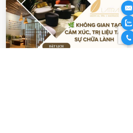
Không Gian Thư Giãn Tại Lá Trà
Medical Spa: Hành Trình Chữa
Lành Từ Ánh Nhìn Đầu Tiên
Không gian thư giãn Khi nhịp sống hiện đại mang theo
những áp lực dồn dập, cơ thể và tâm trí của chúng ta dễ
rơi vào trạng thái quá tải. Những cơn đau nhức cổ vai gáy