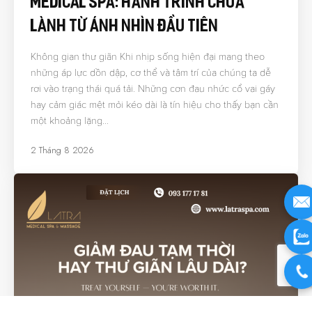
Medical Spa: Hành Trình Chữa
Lành Từ Ánh Nhìn Đầu Tiên
Không gian thư giãn Khi nhịp sống hiện đại mang theo
những áp lực dồn dập, cơ thể và tâm trí của chúng ta dễ
rơi vào trạng thái quá tải. Những cơn đau nhức cổ vai gáy
hay cảm giác mệt mỏi kéo dài là tín hiệu cho thấy bạn cần
một khoảng lặng…
2 Tháng 8 2026