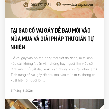
Tại Sao Cổ Vai Gáy Dễ Đau Mỏi Vào
Mùa Mưa Và Giải Pháp Thư Giãn Tự
Nhiên
Cổ vai gáy vào những ngày thời tiết dở dang, mưa lạnh
kéo dài, không ít dân văn phòng hay người làm việc cố
định một chỗ bắt đầu xuất hiện những cơn đau nhức âm ỉ.
Tình trạng cổ vai gáy dễ đau mỏi vào mùa mưa không chỉ
xuất hiện ở người lớn…
5 Tháng 8 2026