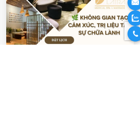
Không Gian Thư Giãn Tại Lá Trà
Medical Spa: Hành Trình Chữa
Lành Từ Ánh Nhìn Đầu Tiên
Không gian thư giãn Khi nhịp sống hiện đại mang theo
những áp lực dồn dập, cơ thể và tâm trí của chúng ta dễ
rơi vào trạng thái quá tải. Những cơn đau nhức cổ vai gáy
hay cảm giác mệt mỏi kéo dài là tín hiệu cho thấy bạn cần