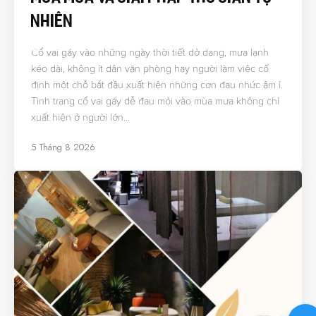
Nhiên
Cổ vai gáy vào những ngày thời tiết dở dang, mưa lạnh
kéo dài, không ít dân văn phòng hay người làm việc cố
định một chỗ bắt đầu xuất hiện những cơn đau nhức âm ỉ.
Tình trạng cổ vai gáy dễ đau mỏi vào mùa mưa không chỉ
xuất hiện ở người lớn…
5 Tháng 8 2026