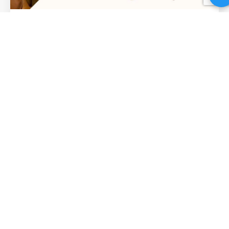
Không Gian Thư Giãn Tại Lá Trà
Medical Spa: Hành Trình Chữa
Lành Từ Ánh Nhìn Đầu Tiên
Không gian thư giãn Khi nhịp sống hiện đại mang theo
những áp lực dồn dập, cơ thể và tâm trí của chúng ta dễ
rơi vào trạng thái quá tải. Những cơn đau nhức cổ vai gáy
hay cảm giác mệt mỏi kéo dài là tín hiệu cho thấy bạn cần
một khoảng lặng…
2 Tháng 8 2026