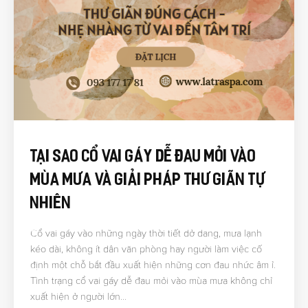
Tại Sao Cổ Vai Gáy Dễ Đau Mỏi Vào
Mùa Mưa Và Giải Pháp Thư Giãn Tự
Nhiên
Cổ vai gáy vào những ngày thời tiết dở dang, mưa lạnh
kéo dài, không ít dân văn phòng hay người làm việc cố
định một chỗ bắt đầu xuất hiện những cơn đau nhức âm ỉ.
Tình trạng cổ vai gáy dễ đau mỏi vào mùa mưa không chỉ
xuất hiện ở người lớn…