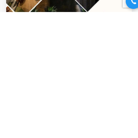
Không Gian Thư Giãn Tại Lá Trà
Medical Spa: Hành Trình Chữa
Lành Từ Ánh Nhìn Đầu Tiên
Không gian thư giãn Khi nhịp sống hiện đại mang theo