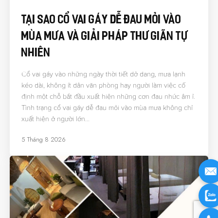
Tại Sao Cổ Vai Gáy Dễ Đau Mỏi Vào
Mùa Mưa Và Giải Pháp Thư Giãn Tự
Nhiên
Cổ vai gáy vào những ngày thời tiết dở dang, mưa lạnh
kéo dài, không ít dân văn phòng hay người làm việc cố
định một chỗ bắt đầu xuất hiện những cơn đau nhức âm ỉ.
Tình trạng cổ vai gáy dễ đau mỏi vào mùa mưa không chỉ
xuất hiện ở người lớn…
5 Tháng 8 2026