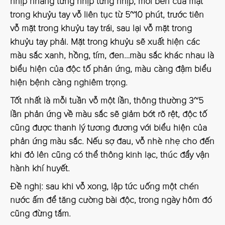
nhịp nhàng từng nhịp từng nhịp, mỗi bên của mặt
trong khuỷu tay vỗ liên tục từ 5~10 phút, trước tiên
vỗ mặt trong khuỷu tay trái, sau lại vỗ mặt trong
khuỷu tay phải. Mặt trong khuỷu sẽ xuất hiện các
màu sắc xanh, hồng, tím, đen…màu sắc khác nhau là
biểu hiện của độc tố phản ứng, màu càng đậm biểu
hiện bệnh càng nghiêm trọng.
Tốt nhất là mỗi tuần vỗ một lần, thông thường 3~5
lần phản ứng về màu sắc sẽ giảm bớt rõ rệt, độc tố
cũng được thanh lý tương đương với biểu hiện của
phản ứng màu sắc. Nếu sợ đau, vỗ nhè nhẹ cho đến
khi đỏ lên cũng có thể thông kinh lạc, thúc đẩy vận
hành khí huyết.
Đề nghị: sau khi vỗ xong, lập tức uống một chén
nước ấm để tăng cường bài độc, trong ngày hôm đó
cũng đừng tắm.