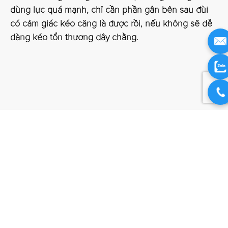
dùng lực quá mạnh, chỉ cần phần gân bên sau đùi
có cảm giác kéo căng là được rồi, nếu không sẽ dễ
dàng kéo tổn thương dây chằng.
Ấn day ấn đường cải thiện chức năng mạch máu
ở tim
Mỗi lần làm ấn day 40 lần huyệt ấn đường. Làm như