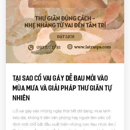
Tại Sao Cổ Vai Gáy Dễ Đau Mỏi Vào
Mùa Mưa Và Giải Pháp Thư Giãn Tự
Nhiên
Cổ vai gáy vào những ngày thời tiết dở dang, mưa lạnh
kéo dài, không ít dân văn phòng hay người làm việc cố
định một chỗ bắt đầu xuất hiện những cơn đau nhức âm ỉ.