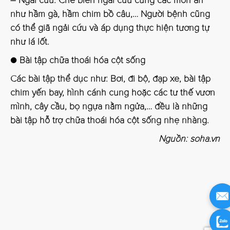
– Ngải cứu: Chế biến ngải cứu cùng các món ăn
như hầm gà, hầm chim bồ câu,… Người bệnh cũng
có thể giã ngải cứu và áp dụng thực hiện tương tự
như lá lốt.
● Bài tập chữa thoái hóa cột sống
Các bài tập thể dục như: Bơi, đi bộ, đạp xe, bài tập
chim yến bay, hình cánh cung hoặc các tư thế vươn
mình, cây cầu, bọ ngựa nằm ngửa,… đều là những
bài tập hỗ trợ chữa thoái hóa cột sống nhẹ nhàng.
Nguồn: soha.vn