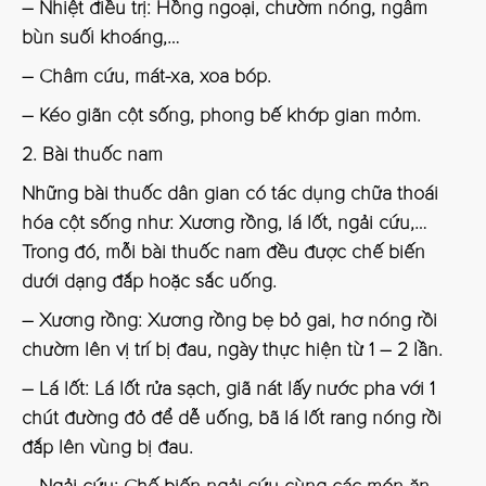
– Nhiệt điều trị: Hồng ngoại, chườm nóng, ngâm
bùn suối khoáng,…
– Châm cứu, mát-xa, xoa bóp.
– Kéo giãn cột sống, phong bế khớp gian mỏm.
2. Bài thuốc nam
Những bài thuốc dân gian có tác dụng chữa thoái
hóa cột sống như: Xương rồng, lá lốt, ngải cứu,…
Trong đó, mỗi bài thuốc nam đều được chế biến
dưới dạng đắp hoặc sắc uống.
– Xương rồng: Xương rồng bẹ bỏ gai, hơ nóng rồi
chườm lên vị trí bị đau, ngày thực hiện từ 1 – 2 lần.
– Lá lốt: Lá lốt rửa sạch, giã nát lấy nước pha với 1
chút đường đỏ để dễ uống, bã lá lốt rang nóng rồi
đắp lên vùng bị đau.