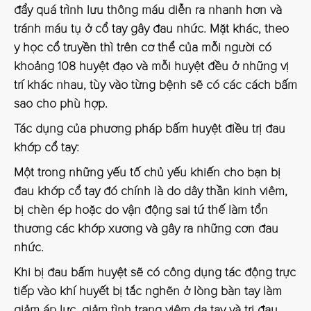
đẩy quá trình lưu thông máu diễn ra nhanh hơn và
tránh máu tụ ở cổ tay gây đau nhức. Mặt khác, theo
y học cổ truyền thì trên cơ thể của mỗi người có
khoảng 108 huyệt đạo và mỗi huyệt đều ở những vị
trí khác nhau, tùy vào từng bệnh sẽ có các cách bấm
sao cho phù hợp.
Tác dụng của phương pháp bấm huyệt điều trị đau
khớp cổ tay:
Một trong những yếu tố chủ yếu khiến cho bạn bị
đau khớp cổ tay đó chính là do dây thần kinh viêm,
bị chèn ép hoặc do vận động sai tứ thế làm tổn
thương các khớp xương và gây ra những cơn đau
nhức.
Khi bị đau bấm huyệt sẽ có công dụng tác động trực
tiếp vào khí huyết bị tắc nghẽn ở lòng bàn tay làm
giảm áp lực, giảm tình trạng viêm da tay và
trị đau