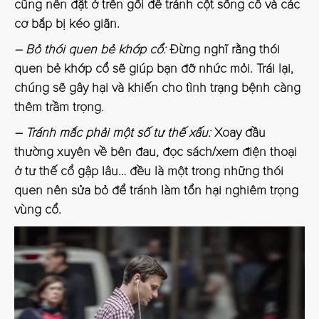
cũng nên đặt ở trên gối để tránh cột sống cổ và các
cơ bắp bị kéo giãn.
– Bỏ thói quen bẻ khớp cổ:
Đừng nghĩ rằng thói
quen bẻ khớp cổ sẽ giúp bạn đỡ nhức mỏi. Trái lại,
chúng sẽ gây hại và khiến cho tình trạng bệnh càng
thêm trầm trọng.
– Tránh mắc phải một số tư thế xấu:
Xoay đầu
thường xuyên về bên đau, đọc sách/xem điện thoại
ở tư thế cổ gập lâu… đều là một trong những thói
quen nên sửa bỏ để tránh làm tổn hại nghiêm trọng
vùng cổ.