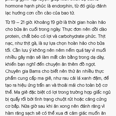
hormone hạnh phúc là endorphin, từ đó giúp đánh
lạc hướng cơn cồn cào của bao tử.
Từ 19 – 21 giờ
. Khoảng 19 giờ là thời gian hoàn hảo
cho bữa ăn cuối trong ngày. Thực đơn nên dồi dào
protein, chất béo có lợi và carbohydrate phức. Thịt
nạc, như thịt gà, là sự lựa chọn hoàn hảo cho bữa
tối. Cần lưu ý không nên nêm nếm quá tay vì muối
nhiều gây mặn sẽ làm mất cân bằng trong dạ dày,
khiến bạn nghĩ đến chuyện ăn thêm đồ ngọt.
Chuyên gia Barns cho biết nên thử ăn nhiều thực
phẩm cung cấp ma giê, như rau cải lá xanh đậm, để
tạo ra hiệu ứng trấn an và thoải mái cho toàn bộ cơ
thể. Ma giê đặc biệt có lợi trong trường hợp giấc ngủ
bị quấy rối bởi tình trạng chuột rút hoặc căng cứng
cơ bắp. Nửa giờ sau khi ăn xong nên đánh răng vì
hàm răng sạch sẽ có thể xua đi cảm giác muốn ăn