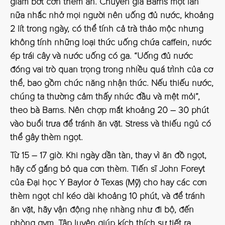
giảm bớt cơn thèm ăn. Chuyên gia Barns một lần
nữa nhắc nhở mọi người nên uống đủ nước, khoảng
2 lít trong ngày, có thể tính cả trà thảo mộc nhưng
không tính những loại thức uống chứa caffein, nước
ép trái cây và nước uống có ga. “Uống đủ nước
đóng vai trò quan trọng trong nhiều quá trình của cơ
thể, bao gồm chức năng nhận thức. Nếu thiếu nước,
chúng ta thường cảm thấy nhức đầu và mệt mỏi”,
theo bà Barns. Nên chợp mắt khoảng 20 – 30 phút
vào buổi trưa để tránh ăn vặt. Stress và thiếu ngủ có
thể gây thèm ngọt.
Từ 15 – 17 giờ
. Khi ngày dần tàn, thay vì ăn đồ ngọt,
hãy cố gắng bỏ qua cơn thèm. Tiến sĩ John Foreyt
của Đại học Y Baylor ở Texas (Mỹ) cho hay các cơn
thèm ngọt chỉ kéo dài khoảng 10 phút, và để tránh
ăn vặt, hãy vận động nhẹ nhàng như đi bộ, đến
phòng gym. Tập luyện giúp kích thích sự tiết ra