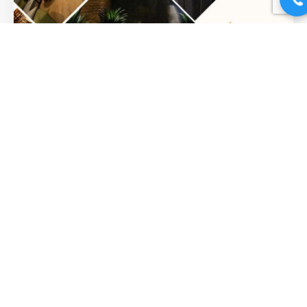
Không Gian Thư Giãn Tại Lá Trà
Medical Spa: Hành Trình Chữa
Lành Từ Ánh Nhìn Đầu Tiên
Không gian thư giãn Khi nhịp sống hiện đại mang theo