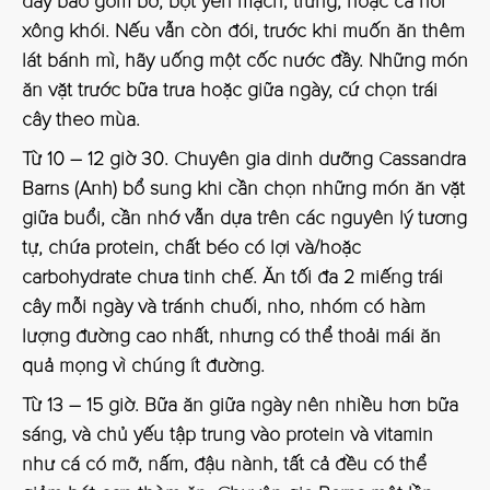
đây bao gồm bơ, bột yến mạch, trứng, hoặc cá hồi
xông khói. Nếu vẫn còn đói, trước khi muốn ăn thêm
lát bánh mì, hãy uống một cốc nước đầy. Những món
ăn vặt trước bữa trưa hoặc giữa ngày, cứ chọn trái
cây theo mùa.
Từ 10 – 12 giờ 30
. Chuyên gia dinh dưỡng Cassandra
Barns (Anh) bổ sung khi cần chọn những món ăn vặt
giữa buổi, cần nhớ vẫn dựa trên các nguyên lý tương
tự, chứa protein, chất béo có lợi và/hoặc
carbohydrate chưa tinh chế. Ăn tối đa 2 miếng trái
cây mỗi ngày và tránh chuối, nho, nhóm có hàm
lượng đường cao nhất, nhưng có thể thoải mái ăn
quả mọng vì chúng ít đường.
Từ 13 – 15 giờ
. Bữa ăn giữa ngày nên nhiều hơn bữa
sáng, và chủ yếu tập trung vào protein và vitamin
như cá có mỡ, nấm, đậu nành, tất cả đều có thể