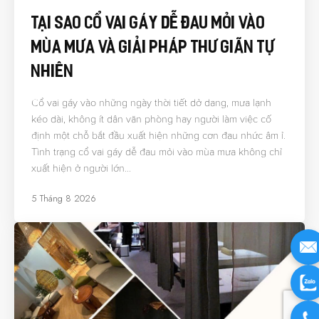
Tại Sao Cổ Vai Gáy Dễ Đau Mỏi Vào
Mùa Mưa Và Giải Pháp Thư Giãn Tự
Nhiên
Cổ vai gáy vào những ngày thời tiết dở dang, mưa lạnh
kéo dài, không ít dân văn phòng hay người làm việc cố
định một chỗ bắt đầu xuất hiện những cơn đau nhức âm ỉ.
Tình trạng cổ vai gáy dễ đau mỏi vào mùa mưa không chỉ
xuất hiện ở người lớn…
5 Tháng 8 2026