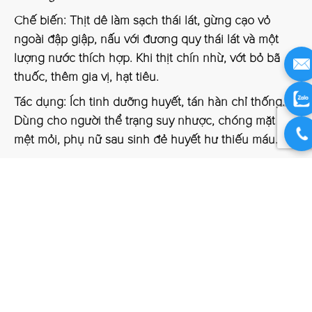
Chế biến: Thịt dê làm sạch thái lát, gừng cạo vỏ
ngoài đập giập, nấu với đương quy thái lát và một
lượng nước thích hợp. Khi thịt chín nhừ, vớt bỏ bã
thuốc, thêm gia vị, hạt tiêu.
Tác dụng: Ích tinh dưỡng huyết, tán hàn chỉ thống.
Dùng cho người thể trạng suy nhược, chóng mặt
mệt mỏi, phụ nữ sau sinh đẻ huyết hư thiếu máu.
Đương quy bổ huyết
thang
Nguyên liệu: Đương quy 8g, hoàng kỳ 40g.
Cách dùng: Sắc uống ngày 1 thang.
Tác dụng: Bổ khí sinh huyết.
Bài này chủ yếu trị chứng huyết hư do lao lực, nội