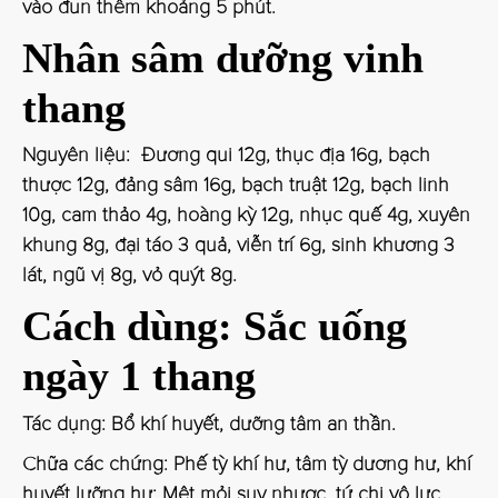
vào đun thêm khoảng 5 phút.
Nhân sâm dưỡng vinh
thang
Nguyên liệu: Đương qui 12g, thục địa 16g, bạch
thược 12g, đảng sâm 16g, bạch truật 12g, bạch linh
10g, cam thảo 4g, hoàng kỳ 12g, nhục quế 4g, xuyên
khung 8g, đại táo 3 quả, viễn trí 6g, sinh khương 3
lát, ngũ vị 8g, vỏ quýt 8g.
Cách dùng: Sắc uống
ngày 1 thang
Tác dụng: Bổ khí huyết, dưỡng tâm an thần.
Chữa các chứng: Phế tỳ khí hư, tâm tỳ dương hư, khí
huyết lưỡng hư: Mệt mỏi suy nhược, tứ chi vô lực,