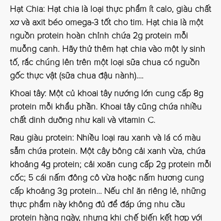
Hạt Chia:
Hạt chia là loại thực phẩm ít calo, giàu chất
xơ và axit béo omega-3 tốt cho tim. Hạt chia là một
nguồn protein hoàn chỉnh chứa 2g protein mỗi
muỗng canh. Hãy thử thêm hạt chia vào một ly sinh
tố, rắc chúng lên trên một loại sữa chua có nguồn
gốc thực vật (sữa chua đậu nành)….
Khoai tây:
Một củ khoai tây nướng lớn cung cấp 8g
protein mỗi khẩu phần. Khoai tây cũng chứa nhiều
chất dinh dưỡng như kali và vitamin C.
Rau giàu protein:
Nhiều loại rau xanh và lá có màu
sẫm chứa protein. Một cây bông cải xanh vừa, chứa
khoảng 4g protein; cải xoăn cung cấp 2g protein mỗi
cốc; 5 cái nấm đông cô vừa hoặc nấm hương cung
cấp khoảng 3g protein… Nếu chỉ ăn riêng lẻ, những
thực phẩm này không đủ để đáp ứng nhu cầu
protein hàng ngày, nhưng khi chế biến kết hợp với