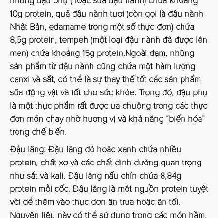
nhưng đậu phụ (hoặc sữa đậu nành) chứa khoảng
10g protein, quả đậu nành tươi (còn gọi là đậu nành
Nhật Bản, edamame trong một số thực đơn) chứa
8,5g protein, tempeh (một loại đậu nành đã được lên
men) chứa khoảng 15g protein.Ngoài đạm, những
sản phẩm từ đậu nành cũng chứa một hàm lượng
canxi và sắt, có thể là sự thay thế tốt các sản phẩm
sữa động vật và tốt cho sức khỏe. Trong đó, đậu phụ
là một thực phẩm rất được ưa chuộng trong các thực
đơn món chay nhờ hương vị và khả năng “biến hóa”
trong chế biến.
Đậu lăng:
Đậu lăng đỏ hoặc xanh chứa nhiều
protein, chất xơ và các chất dinh dưỡng quan trọng
như sắt và kali. Đậu lăng nấu chín chứa 8,84g
protein mỗi cốc. Đậu lăng là một nguồn protein tuyệt
vời để thêm vào thực đơn ăn trưa hoặc ăn tối.
Nguyên liệu này có thể sử dụng trong các món hầm,