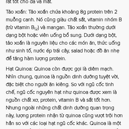
rất tốt cho da và mắt.
Tảo xoắn:
Tảo xoắn chứa khoảng 8g protein trên 2
muỗng canh. Nó cũng giàu chất sắt, vitamin nhóm B
(trừ vitamin B
) và mangan. Tảo xoắn thường dưới
12
dạng bột hoặc viên uống bổ sung. Dưới dạng bột,
tảo xoắn là nguyên liệu cho các món ăn, thức uống
như sinh tố, nước ép trái cây, salad hoặc đồ ăn nhẹ
để tăng hàm lượng protein.
Hạt Quinoa:
Quinoa còn được gọi là diêm mạch.
Nhìn chung, quinoa là nguồn dinh dưỡng tuyệt vời,
đặc biệt cho người ăn kiêng. So với ngũ cốc tinh
chế, ngũ cốc nguyên hạt như quinoa được xem là
nguồn chất xơ, protein, vitamin B và sắt tốt hơn.
Nhưng ngoài những chất dinh dưỡng quan trọng
này, lượng protein nhận từ quinoa cũng vượt trội hơn
hẳn so với các loại hạt ngũ cốc khác. Quinoa là một