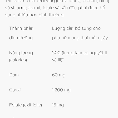
Tất cả các chất đa lượng (năng lượng, protein, dịch)
và vi lượng (canxi, folate và sắt) đều phải được bổ
sung nhiều hơn bình thường.
Thành phần
Lượng cần bổ sung cho
dinh dưỡng
phụ nữ mang thai mỗi ngày
Năng lượng
300 (trong tam cá nguyệt II
(calories)
và III)*
Đạm
60 mg
Canxi
1.200 mg
Folate (axít folic)
15 mg