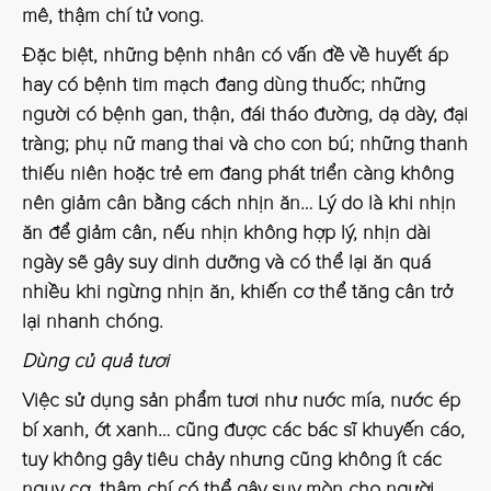
mê, thậm chí tử vong.
Đặc biệt, những bệnh nhân có vấn đề về huyết áp
hay có bệnh tim mạch đang dùng thuốc; những
người có bệnh gan, thận, đái tháo đường, dạ dày, đại
tràng; phụ nữ mang thai và cho con bú; những thanh
thiếu niên hoặc trẻ em đang phát triển càng không
nên giảm cân bằng cách nhịn ăn… Lý do là khi nhịn
ăn để giảm cân, nếu nhịn không hợp lý, nhịn dài
ngày sẽ gây suy dinh dưỡng và có thể lại ăn quá
nhiều khi ngừng nhịn ăn, khiến cơ thể tăng cân trở
lại nhanh chóng.
Dùng củ quả tươi
Việc sử dụng sản phẩm tươi như nước mía, nước ép
bí xanh, ớt xanh… cũng được các bác sĩ khuyến cáo,
tuy không gây tiêu chảy nhưng cũng không ít các
nguy cơ, thậm chí có thể gây suy mòn cho người