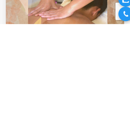
Tại Sao Cổ Vai Gáy Dễ Đau Mỏi Vào
Mùa Mưa Và Giải Pháp Thư Giãn Tự
Nhiên