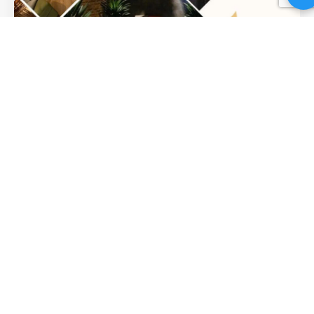
Không Gian Thư Giãn Tại Lá Trà
Medical Spa: Hành Trình Chữa
Lành Từ Ánh Nhìn Đầu Tiên
Không gian thư giãn Khi nhịp sống hiện đại mang theo
những áp lực dồn dập, cơ thể và tâm trí của chúng ta dễ