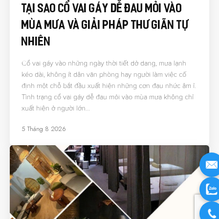
Tại Sao Cổ Vai Gáy Dễ Đau Mỏi Vào
Mùa Mưa Và Giải Pháp Thư Giãn Tự
Nhiên
Cổ vai gáy vào những ngày thời tiết dở dang, mưa lạnh
kéo dài, không ít dân văn phòng hay người làm việc cố
định một chỗ bắt đầu xuất hiện những cơn đau nhức âm ỉ.
Tình trạng cổ vai gáy dễ đau mỏi vào mùa mưa không chỉ
xuất hiện ở người lớn…
5 Tháng 8 2026