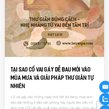
Tại Sao Cổ Vai Gáy Dễ Đau Mỏi Vào
Mùa Mưa Và Giải Pháp Thư Giãn Tự
Nhiên
Cổ vai gáy vào những ngày thời tiết dở dang, mưa lạnh
kéo dài, không ít dân văn phòng hay người làm việc cố
định một chỗ bắt đầu xuất hiện những cơn đau nhức âm ỉ.