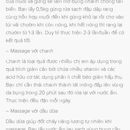
của muối và gừng sẽ làm mỡ bụng nhanh chóng tan
biến. Bạn lấy 0,5kg gừng rửa sạch đập dập rang
cùng hỗn hợp muối đến khi gừng khô lại rồi cho vào
túi vải chườm khi còn nóng, khi hết nóng thì rang lại
chườm từ 1-3 lần. Duy trì thực hiện 2-3 lần/tuần để có
kết quả tốt.
– Massage với chanh
Chanh là loại quả được nhiều chị em áp dụng trong
quá trình giảm cân bởi chứa nhiều vitamin và các
acid hữu cơ tác dụng phân li chất béo giảm hấp thụ.
Bạn chỉ cần thái chanh thành lát mỏng đắp lên vùng
da bụng trong 20 phút sau đó rửa lại với nước ấm.
Thực hiện đều đặn mỗi ngày.
– Massage với dầu dừa
Dầu dừa giúp đốt cháy năng lượng tự nhiên khi
massage. Bạn lấy nước ấm lau sạch vùng bụng cần